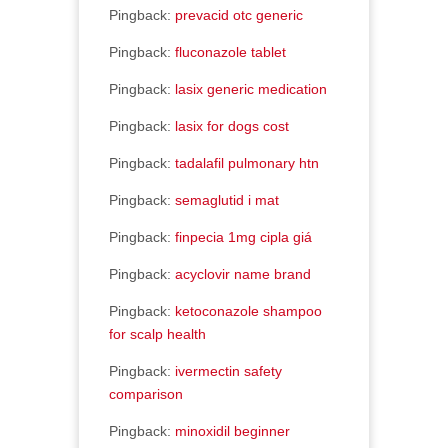
Pingback:
prevacid otc generic
Pingback:
fluconazole tablet
Pingback:
lasix generic medication
Pingback:
lasix for dogs cost
Pingback:
tadalafil pulmonary htn
Pingback:
semaglutid i mat
Pingback:
finpecia 1mg cipla giá
Pingback:
acyclovir name brand
Pingback:
ketoconazole shampoo
for scalp health
Pingback:
ivermectin safety
comparison
Pingback:
minoxidil beginner