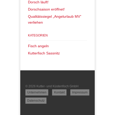
Dorsch läuft!
Dorschsaison eröffnet!
Qualitätssiegel „Angelurlaub MV“
verliehen
KATEGORIEN
Fisch angeln
Kutterfisch Sassnitz
© 2026 Kutter- und Küstenfisch GmbH
Unternehmen
Kontakt
Impressum
Datenschutz