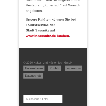
Restaurant „Kutterfisch“ auf Wunsch
angeboten.
Unsere Kajüten können Sie bei
Touristservice der
Stadt
Sassnitz auf
www.insassnitz.de buchen
.
© 2026 Kutter- und Küstenfisch GmbH
Unternehmen
Kontakt
Impressum
Datenschutz